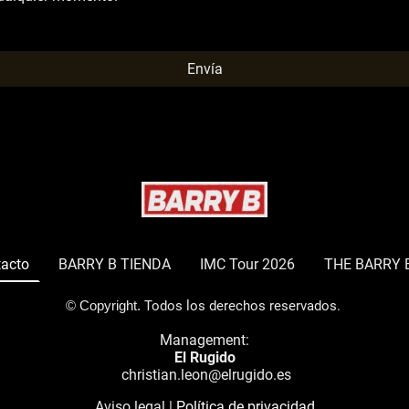
Envía
acto
BARRY B TIENDA
IMC Tour 2026
THE BARRY 
© Copyright.
Todos los derechos reservados.
Management:
El Rugido
christian.leon@elrugido.es
Aviso legal
|
Política de privacidad